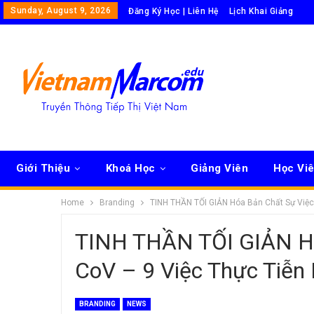
Sunday, August 9, 2026
Đăng Ký Học | Liên Hệ
Lịch Khai Giảng
Giới Thiệu
Khoá Học
Giảng Viên
Học Vi
Home
Branding
TINH THẦN TỐI GIẢN Hóa Bản Chất Sự Việc 
TINH THẦN TỐI GIẢN Hó
CoV – 9 Việc Thực Tiễn
BRANDING
NEWS