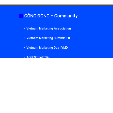
CỘNG ĐỒNG – Community
Vietnam Marketing Association
Vietnam Marketing Summit 5.0
Vietnam Marketing Day | VMD
ADFEST Festival
ry
New York Festivals
CSR Universal Library
Young Marketers – Communicators