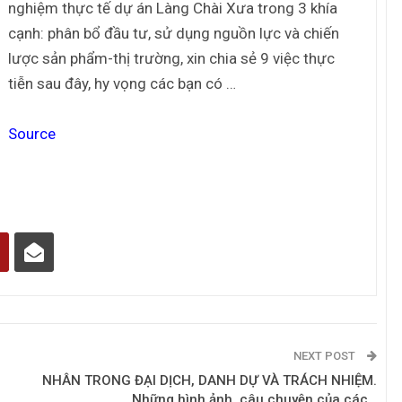
Tác giả Trần Tuệ Tri ra mắt sách “Giấc
nghiệm thực tế dự án Làng Chài Xưa trong 3 khía
mơ hóa Rồng Xanh – Thương…
cạnh: phân bổ đầu tư, sử dụng nguồn lực và chiến
lược sản phẩm-thị trường, xin chia sẻ 9 việc thực
tiễn sau đây, hy vọng các bạn có …
Nâng Tầm Thương Hiệu Nông Sản: Khóa
Học Xây dựng chiến lược Thương…
Source
Hội nghị Thương hiệu 2025: Di sản & Tầm
nhìn
70 năm NLU – dấu ấn Nhân hiệu, định vị
mới Nông Đạo học, vươn tới…
Các nữ CMO nổi bật với các chiến dịch
Marketing tại Việt Nam
NEXT POST
NHÂN TRONG ĐẠI DỊCH, DANH DỰ VÀ TRÁCH NHIỆM.
Những hình ảnh, câu chuyện của các…