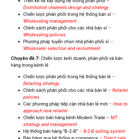
Thiết kế và xây dựng hệ thống phân phối
–
Distribution channels design and strategy
Chiến lược phân phối trong hệ thống bán sỉ
–
Wholesaling management
Chính sách phân phối cho các nhà bán sỉ
–
Wholesaling policies
Phương pháp tuyển chọn nhà phân phối sỉ
–
Wholesaler selection and recruitment
Chuyên đề 7:
Chiến lược kinh doanh, phân phối và bán
hàng trong kênh lẻ
Chiến lược phân phối trong hệ thống bán lẻ
–
Retailing strategy
Chính sách phân phối cho các nhà bán lẻ
– Retailer
policies
Các phương pháp tiếp cận nhà bán lẻ mới
– How to
approach new retailer
Chiến lược bán hàng kênh Modern Trade
– MT
strategy and management
Hệ thống bán hàng “B-2-B”
– B-2-B selling system
Bán hàng qua hệ thống e-commerce
– Direct sale