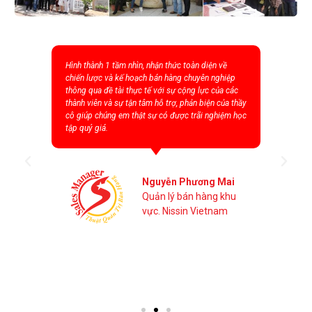
Hình thành 1 tầm nhìn, nhận thức toàn diện về
chiến lược và kế hoạch bán hàng chuyên nghiệp
thông qua đề tài thực tế với sự cộng lực của các
thành viên và sự tận tâm hỗ trợ, phản biện của thầy
cô giúp chúng em thật sự có được trãi nghiệm học
tập quý giá.
.
Nguyễn Phương Mai
Quản lý bán hàng khu
vực. Nissin Vietnam