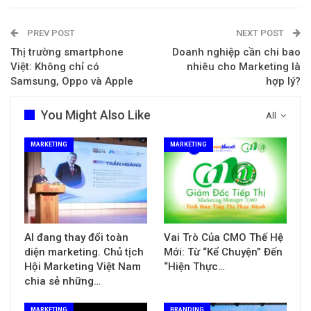
PREV POST
NEXT POST
Thị trường smartphone
Doanh nghiệp cần chi bao
Việt: Không chỉ có
nhiêu cho Marketing là
Samsung, Oppo và Apple
hợp lý?
You Might Also Like
All
MARKETING
MARKETING
AI đang thay đổi toàn
Vai Trò Của CMO Thế Hệ
diện marketing. Chủ tịch
Mới: Từ “Kể Chuyện” Đến
Hội Marketing Việt Nam
“Hiện Thực…
chia sẻ những…
MARKETING
BRANDING