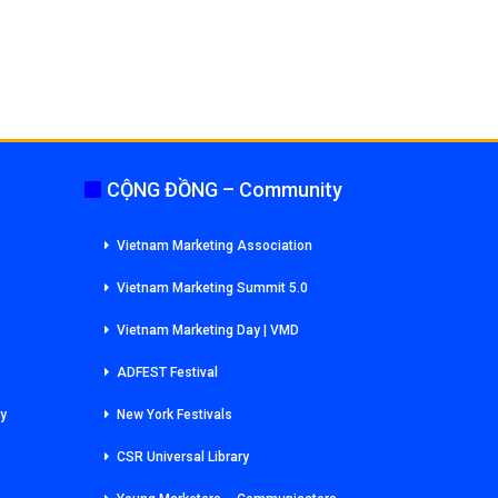
CỘNG ĐỒNG – Community
Vietnam Marketing Association
Vietnam Marketing Summit 5.0
Vietnam Marketing Day | VMD
ADFEST Festival
ry
New York Festivals
CSR Universal Library