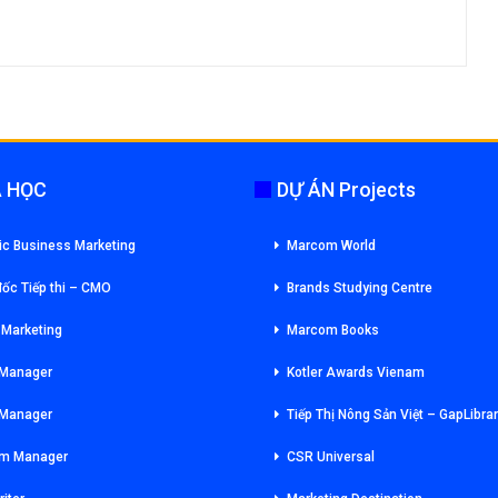
 HỌC
DỰ ÁN Projects
ic Business Marketing
Marcom World
ốc Tiếp thi – CMO
Brands Studying Centre
l Marketing
Marcom Books
 Manager
Kotler Awards Vienam
 Manager
Tiếp Thị Nông Sản Việt – GapLibra
m Manager
CSR Universal