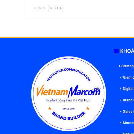
PREV
NEXT
KHOÁ
Strateg
Giám đ
Digita
Brand
Sales
Marco