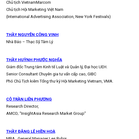
Chủ tịch VietnamMarcom
Chủ tịch Hội Marketing Việt Nam
(International Advertising Association, New York Festivals)
THẦY NGUYỄN CÔNG VINH
Nhà Báo – Thạc Sỹ Tâm Lý
THẦY HUỲNH PHƯỚC NGHĨA
Giám đốc Trung tâm Kinh tế Luật và Quản lý, Đại học UEH.
Senior Consultant Chuyên gia tư vấn cấp cao, GIBC
Phó Chủ Tịch kiêm Tổng thư ký Hội Marketing Vietnam, VMA.
CÔ TRẦN LIÊN PHƯƠNG
Research Director,
AMCO; “InsightAsia Research Market Group”
THẦY ĐẶNG LÊ HIỀN HOÀ
MBA _General Manager Les Rubis