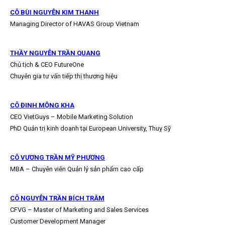
CÔ BÙI NGUYỄN KIM THANH
Managing Director of HAVAS Group Vietnam
THẦY NGUYỄN TRẦN QUANG
Chủ tịch & CEO FutureOne
Chuyên gia tư vấn tiếp thị thương hiệu
CÔ ĐINH MỘNG KHA
CEO VietGuys – Mobile Marketing Solution
PhD Quản trị kinh doanh tại European University, Thuỵ Sỹ
CÔ VƯƠNG TRẦN MỸ PHƯƠNG
MBA – Chuyên viên Quản lý sản phẩm cao cấp
CÔ NGUYỄN TRẦN BÍCH TRÂM
CFVG – Master of Marketing and Sales Services
Customer Development Manager