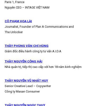
Paris 1, France
Nguyên CEO – INTAGE VIỆT NAM
CÔ PHẠM HOA LÀI
Journalist, Founder of Plan A Communications and
The Unlocker
THẦY PHÙNG VĂN CHÍ HÙNG
Giám đốc điều hành công ty tư vấn A.I.D.A
THẦY NGUYỄN CÔNG HẢI
Nhà quản trị, tiếp thị cao cấp với hơn 18 năm kinh nghiệm
THẦY NGUYỄN VŨ NHẤT HUY
Senior Creative Lead – Copywriter
Công ty Masan Consumer
THẦY NGUYỄN NGỌC THUỴ