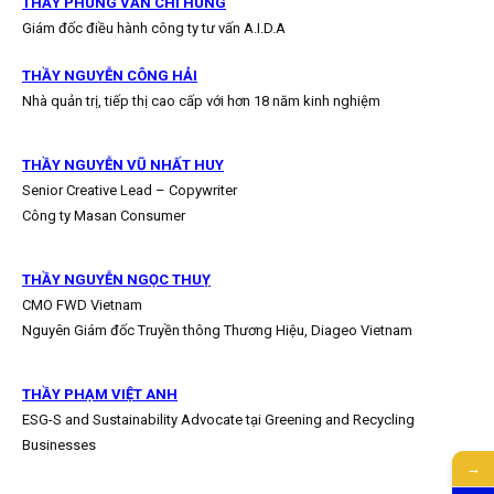
THẦY PHÙNG VĂN CHÍ HÙNG
Giám đốc điều hành công ty tư vấn A.I.D.A
THẦY NGUYỄN CÔNG HẢI
Nhà quản trị, tiếp thị cao cấp với hơn 18 năm kinh nghiệm
THẦY NGUYỄN VŨ NHẤT HUY
Senior Creative Lead – Copywriter
Công ty Masan Consumer
THẦY NGUYỄN NGỌC THUỴ
CMO FWD Vietnam
Nguyên Giám đốc Truyền thông Thương Hiệu, Diageo Vietnam
THẦY PHẠM VIỆT ANH
ESG-S and Sustainability Advocate tại Greening and Recycling
Businesses
→