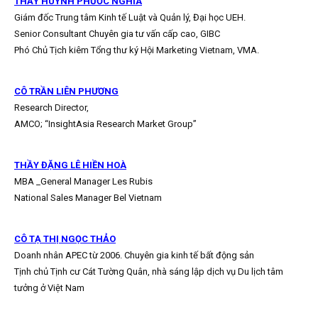
THẦY HUỲNH PHƯỚC NGHĨA
Giám đốc Trung tâm Kinh tế Luật và Quản lý, Đại học UEH.
Senior Consultant Chuyên gia tư vấn cấp cao, GIBC
Phó Chủ Tịch kiêm Tổng thư ký Hội Marketing Vietnam, VMA.
CÔ TRẦN LIÊN PHƯƠNG
Research Director,
AMCO; “InsightAsia Research Market Group”
THẦY ĐẶNG LÊ HIỀN HOÀ
MBA _General Manager Les Rubis
National Sales Manager Bel Vietnam
CÔ TẠ THỊ NGỌC THẢO
Doanh nhân APEC từ 2006. Chuyên gia kinh tế bất động sản
Tịnh chủ Tịnh cư Cát Tường Quân, nhà sáng lập dịch vụ Du lịch tâm
tưởng ở Việt Nam