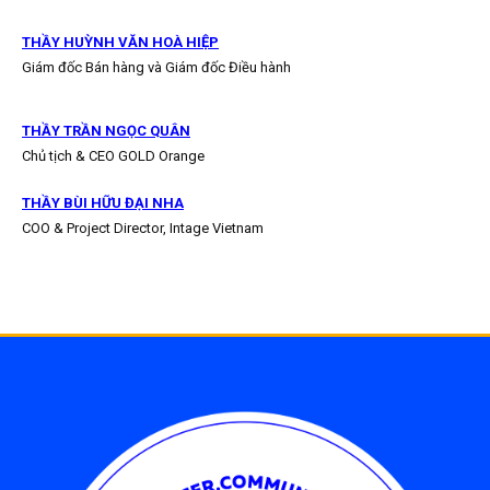
THẦY HUỲNH VĂN HOÀ HIỆP
Giám đốc Bán hàng và Giám đốc Điều hành
THẦY TRẦN NGỌC QUÂN
Chủ tịch & CEO GOLD Orange
THẦY BÙI HỮU ĐẠI NHA
COO & Project Director, Intage Vietnam