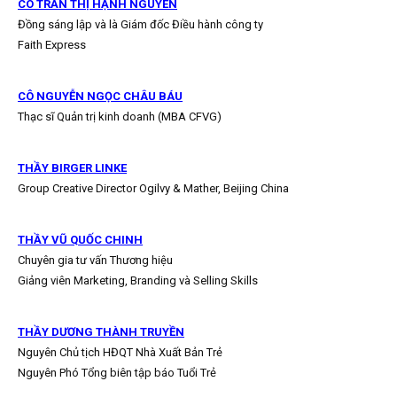
CÔ TRẦN THỊ HẠNH NGUYÊN
Đồng sáng lập và là Giám đốc Điều hành công ty
Faith Express
CÔ NGUYỄN NGỌC CHÂU BÁU
Thạc sĩ Quản trị kinh doanh (MBA CFVG)
THẦY BIRGER LINKE
Group Creative Director Ogilvy & Mather, Beijing China
THẦY VŨ QUỐC CHINH
Chuyên gia tư vấn Thương hiệu
Giảng viên Marketing, Branding và Selling Skills
THẦY DƯƠNG THÀNH TRUYỀN
Nguyên Chủ tịch HĐQT Nhà Xuất Bản Trẻ
Nguyên Phó Tổng biên tập báo Tuổi Trẻ