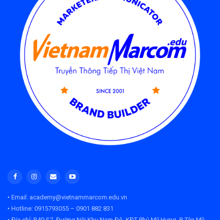
• Email: academy@vietnammarcom.edu.vn
• Hotline: 0915793055 – 0901 882 831
• Địa chỉ:
B40 S7, Đường Nội Khu Nam Đô, KĐT Phú Mỹ Hưng, P. Tân Mỹ,