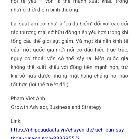
nội tệ yếu – vốn là thế mạnh xuất khẩu trong
những thời điểm bình thường.
Lãi suất âm coi như là “cú đá hiểm” đối với các đối
tác thương mại sở hữu đồng tiền yếu hơn trong khi
tổng cầu thế giới sụt giảm. Và một khi nền kinh tế
của một quốc gia mới nổi có dấu hiệu trục trặc,
nguy cơ thoái vốn có thể xảy ra. Một quốc gia
không thể xuất khẩu với đồng tiền mạnh hơn, trừ
khi sở hữu được những mặt hàng chẳng nơi nào
tốt hơn (lợi thế tuyệt đối).
Phạm Viet Anh
Growth Advisor, Business and Strategy
Link:
https://nhipcaudautu.vn/
chuyen-de/
kich-ban-suy-
thoai-day-chuy
en-3333955/
?