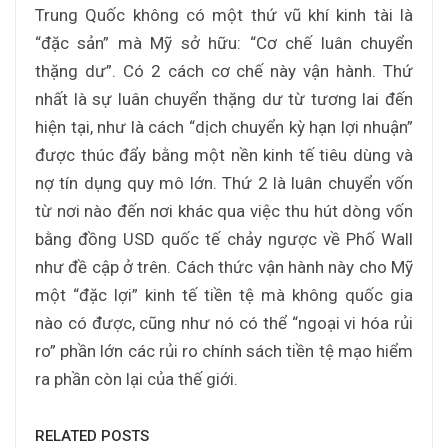
Trung Quốc không có một thứ vũ khí kinh tài là
“đặc sản” mà Mỹ sở hữu: “Cơ chế luân chuyển
thặng dư”. Có 2 cách cơ chế này vận hành. Thứ
nhất là sự luân chuyển thặng dư từ tương lai đến
hiện tại, như là cách “dịch chuyển kỳ hạn lợi nhuận”
được thúc đẩy bằng một nền kinh tế tiêu dùng và
nợ tín dụng quy mô lớn. Thứ 2 là luân chuyển vốn
từ nơi nào đến nơi khác qua việc thu hút dòng vốn
bằng đồng USD quốc tế chảy ngược về Phố Wall
như đề cập ở trên. Cách thức vận hành này cho Mỹ
một “đặc lợi” kinh tế tiền tệ mà không quốc gia
nào có được, cũng như nó có thể “ngoại vi hóa rủi
ro” phần lớn các rủi ro chính sách tiền tệ mạo hiểm
ra phần còn lại của thế giới.
RELATED POSTS