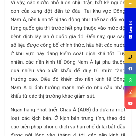
Vì vậy, các nước nhỏ luôn chịu trận, bất kể nguồn
→
cơn của xung đột đến từ đâu. Tại khu vực Đông
Nam Á, nền kinh tế bị tác động như thế nào đối với
Liên hệ
từng quốc gia thì trước hết phụ thuộc vào mức độ
bệnh dịch lây lan ở quốc gia đó. Đến nay, qua các
số liệu được công bố chính thức, hầu hết các nước
ở khu vực này đang kiểm soát dịch khá tốt. Tuy
nhiên, các nền kinh tế Đông Nam Á lại phụ thuộc
quá nhiều vào xuất khẩu để duy trì mức tăng
trưởng cao. Điều đó khiến cho nền kinh tế Đông
Nam Á bị ảnh hưởng mạnh mẽ do nhu cầu nhập
khẩu từ các thị trường khác giảm sút.
Ngân hàng Phát triển Châu Á (ADB) đã đưa ra một
loạt các kịch bản. Ở kịch bản trung tính, theo đó
các biện pháp phòng dịch và hạn chế đi lại bắt đầu
được nới lỏng vào tháng 4 tới, các nền kinh tế