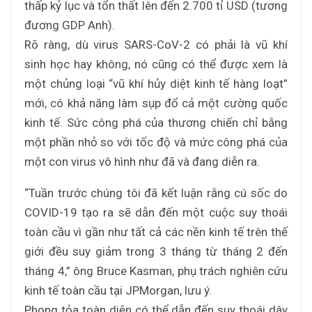
thấp kỷ lục và tổn thất lên đến 2.700 tỉ USD (tương
đương GDP Anh).
Rõ ràng, dù virus SARS-CoV-2 có phải là vũ khí
sinh học hay không, nó cũng có thể được xem là
một chủng loại “vũ khí hủy diệt kinh tế hàng loạt”
mới, có khả năng làm sụp đổ cả một cường quốc
kinh tế. Sức công phá của thương chiến chỉ bằng
một phần nhỏ so với tốc độ và mức công phá của
một con virus vô hình như đã và đang diễn ra.
“Tuần trước chúng tôi đã kết luận rằng cú sốc do
COVID-19 tạo ra sẽ dẫn đến một cuộc suy thoái
toàn cầu vì gần như tất cả các nền kinh tế trên thế
giới đều suy giảm trong 3 tháng từ tháng 2 đến
tháng 4,” ông Bruce Kasman, phụ trách nghiên cứu
kinh tế toàn cầu tại JPMorgan, lưu ý.
Phong tỏa toàn diện có thể dẫn đến suy thoái dây