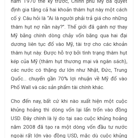
năm 1970 thế kỷ trước, Chính phủ Mỹ đã quyết
định gia tăng cả hai khoản thâm hụt này một cách
cố ý. Câu hỏi là “Ai là người phải trả giá cho những
thâm hụt nợ nần này?”. Thế giới đã gánh nợ thay
Mỹ bằng chính dòng chảy vốn băng qua hai đại
dương liên tục đổ vào Mỹ, tài trợ cho các khoản
thâm hụt này. Được hỗ trợ bởi tình trạng thâm hụt
kép của Mỹ (thâm hụt thương mại và ngân sách),
các nước có thặng dư lớn như Nhật, Đức, Trung
Quốc… chuyển gần 70% lợi nhuận về Mỹ đổ vào
Phố Wall và các sản phẩm tài chính khác.
Cho đến nay, bất cứ khi nào xuất hiện một cuộc
khủng hoảng thì dòng vốn lại lẩn trốn vào đồng
USD. Đây chính là lý do tại sao cuộc khủng hoảng
năm 2008 đã tạo ra một dòng vốn đầu tư nước
ngoài rất lớn vào đồng USD, mặc dù cuộc khủng