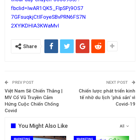
fbclid=IwAR1QK5_FlpSPj9OS7
7GFsuqkjCtIFoyeSBvPRN6FS7N
2XYlKDHIA3KWaMvI
Share
PREV POST
NEXT POST
Việt Nam Sẽ Chiến Thắng |
Chiến lược phát triển kinh
MV Cổ Vũ Truyền Cảm
tế nhờ du lịch ‘phá sản’ vì
Hứng Cuộc Chiến Chống
Covid-19
Covid
You Might Also Like
All
MARKETING
MARKETING