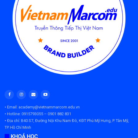
• Email: academy@vietnammarcom.edu.vn
• Hotline: 0915793055 – 0901 882 831
• Địa chỉ:
B40 S7, Đường Nội Khu Nam Đô, KĐT Phú Mỹ Hưng, P. Tân Mỹ,
TP. Hồ Chí Minh
KHOÁ HỌC