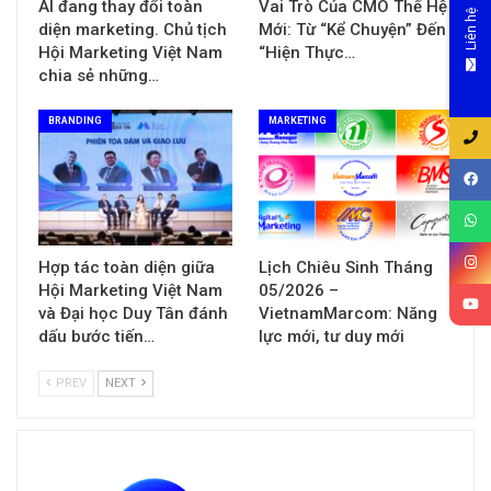
AI đang thay đổi toàn
Vai Trò Của CMO Thế Hệ
Liên hệ
diện marketing. Chủ tịch
Mới: Từ “Kể Chuyện” Đến
Hội Marketing Việt Nam
“Hiện Thực…
chia sẻ những…
BRANDING
MARKETING
Hợp tác toàn diện giữa
Lịch Chiêu Sinh Tháng
Hội Marketing Việt Nam
05/2026 –
và Đại học Duy Tân đánh
VietnamMarcom: Năng
dấu bước tiến…
lực mới, tư duy mới
PREV
NEXT