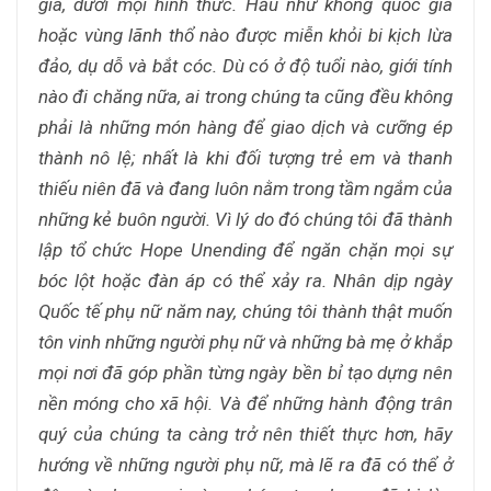
gia, dưới mọi hình thức. Hầu như không quốc gia
hoặc vùng lãnh thổ nào được miễn khỏi bi kịch lừa
đảo, dụ dỗ và bắt cóc. Dù có ở độ tuổi nào, giới tính
nào đi chăng nữa, ai trong chúng ta cũng đều không
phải là những món hàng để giao dịch và cưỡng ép
thành nô lệ; nhất là khi đối tượng trẻ em và thanh
thiếu niên đã và đang luôn nằm trong tầm ngắm của
những kẻ buôn người. Vì lý do đó chúng tôi đã thành
lập tổ chức Hope Unending để ngăn chặn mọi sự
bóc lột hoặc đàn áp có thể xảy ra. Nhân dịp ngày
Quốc tế phụ nữ năm nay, chúng tôi thành thật muốn
tôn vinh những người phụ nữ và những bà mẹ ở khắp
mọi nơi đã góp phần từng ngày bền bỉ tạo dựng nên
nền móng cho xã hội. Và để những hành động trân
quý của chúng ta càng trở nên thiết thực hơn, hãy
hướng về những người phụ nữ, mà lẽ ra đã có thể ở