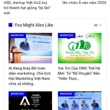
USD, startup Việt Go2Joy
lân châu Á vào năm 2020
trở thành hạt giống “kỳ lân”
mới
You Might Also Like
All
MARKETING
MARKETING
AI đang thay đổi toàn
Vai Trò Của CMO Thế Hệ
diện marketing. Chủ tịch
Mới: Từ “Kể Chuyện” Đến
Hội Marketing Việt Nam
“Hiện Thực…
chia sẻ những…
MARKETING
BRANDING