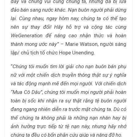
đây và chung vui cùng chúng ta, nhưng đã bị lừa
đảo bán sang nước khác. Nạn buôn người phải dừng
lại. Cùng nhau, ngay hôm nay, chúng ta có thể tạo
nên sự thay đổi! Hãy hỗ trợ và cộng tác cùng
WeGeneration để nâng cao nhận thức và hoàn
thành mong ước này”
– Marie Watson, người sáng
lập/ chủ tịch tổ chức Hope Unending.
“
Chúng tôi muốn tìm lời giải cho nạn buôn bán phụ
nữ với một chiến dịch truyền thông thật sự ý nghĩa
và tác động mạnh mẽ đến mọi người. Với chiến dịch
“Mua Cô Dâu”, chúng tôi muốn mọi người phải hoàn
toàn bị sốc khi nhận ra sự thật rằng tệ buôn người
đang ngang nhiên diễn ra trước mặt chúng ta. Dù có
thể chúng ta không phải là những nạn nhân hay bị
ảnh hưởng trực tiếp từ tệ nạn này, nhưng hãy nhớ
chúng ta đều có bổn phận cứu giúp và nâng đỡ họ.