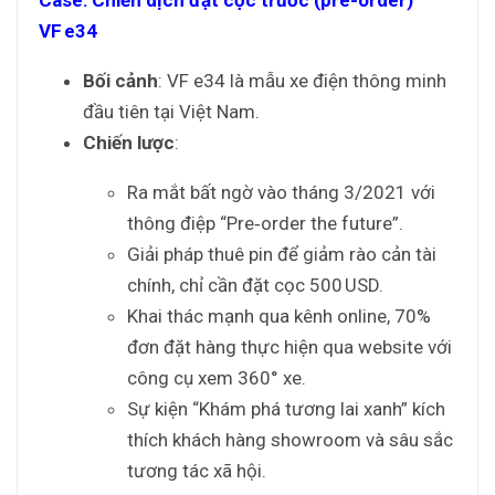
Case: Chiến dịch đặt cọc trước (pre-order)
VF e34
Bối cảnh
: VF e34 là mẫu xe điện thông minh
đầu tiên tại Việt Nam.
Chiến lược
:
Ra mắt bất ngờ vào tháng 3/2021 với
thông điệp “Pre‑order the future”.
Giải pháp thuê pin để giảm rào cản tài
chính, chỉ cần đặt cọc 500 USD.
Khai thác mạnh qua kênh online, 70%
đơn đặt hàng thực hiện qua website với
công cụ xem 360° xe.
Sự kiện “Khám phá tương lai xanh” kích
thích khách hàng showroom và sâu sắc
tương tác xã hội.