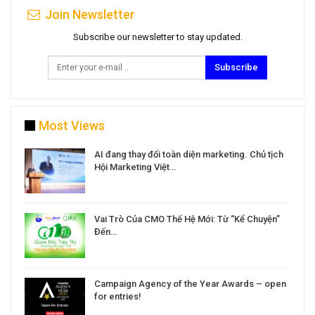
Join Newsletter
Subscribe our newsletter to stay updated.
Subscribe
Most Views
a
AI đang thay đổi toàn diện marketing. Chủ tịch
Hội Marketing Việt…
Vai Trò Của CMO Thế Hệ Mới: Từ “Kể Chuyện”
Đến…
Campaign Agency of the Year Awards – open
for entries!