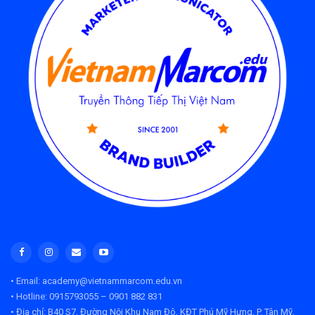
• Email: academy@vietnammarcom.edu.vn
• Hotline: 0915793055 – 0901 882 831
• Địa chỉ:
B40 S7, Đường Nội Khu Nam Đô, KĐT Phú Mỹ Hưng, P. Tân Mỹ,