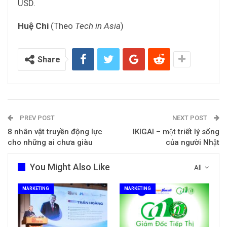
USD.
Huệ Chi
(Theo
Tech in Asia
)
Share
PREV POST
NEXT POST
8 nhân vật truyền động lực
IKIGAI – một triết lý sống
cho những ai chưa giàu
của người Nhật
You Might Also Like
All
MARKETING
MARKETING