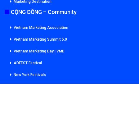
Marketing Destination
CỘNG ĐỒNG – Community
Vietnam Marketing Association
Vietnam Marketing Summit 5.0
Vietnam Marketing Day | VMD
ADFEST Festival
New York Festivals
CSR Universal Library
Young Marketers – Communicators
Since 2001 © 2026 -VietnamMarcom. All Rights Reserved.
Developed by:
VietnamMarcom