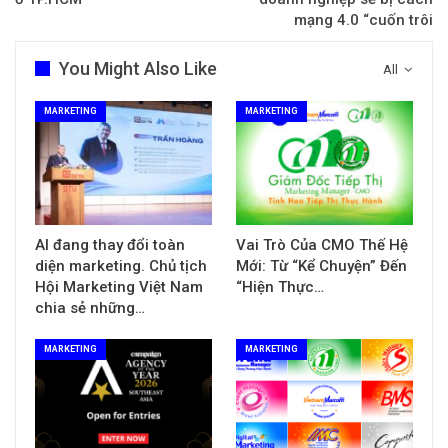
mạng 4.0 “cuốn trôi
You Might Also Like
All
MARKETING
MARKETING
AI đang thay đổi toàn
Vai Trò Của CMO Thế Hệ
diện marketing. Chủ tịch
Mới: Từ “Kể Chuyện” Đến
Hội Marketing Việt Nam
“Hiện Thực…
chia sẻ những…
MARKETING
MARKETING