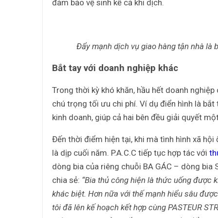
đảm bảo vệ sinh kể cả khi dịch.
Đẩy mạnh dịch vụ giao hàng tận nhà là 
Bắt tay với doanh nghiệp khác
Trong thời kỳ khó khăn, hầu hết doanh nghiệp c
chú trọng tối ưu chi phí. Ví dụ điển hình là b
kinh doanh, giúp cả hai bên đều giải quyết mộ
Đến thời điểm hiện tại, khi mà tình hình xã hội
là dịp cuối năm. P.A.C.C tiếp tục hợp tác với
th
dòng bia của riêng chuỗi BA GÁC – dòng bia S
chia sẻ:
“Bia thủ công hiện là thức uống được 
khác biệt. Hơn nữa với thế mạnh hiểu sâu được 
tôi đã lên kế hoạch kết hợp cùng PASTEUR ST