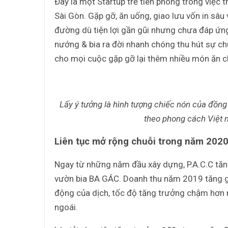
Đây là một Startup trẻ tiên phong trong việc
Sài Gòn. Gặp gỡ, ăn uống, giao lưu vốn in sâu
đường dù tiện lợi gần gũi nhưng chưa đáp ứng
nướng & bia ra đời nhanh chóng thu hút sự chú
cho mọi cuộc gặp gỡ lại thêm nhiều món ăn c
Lấy ý tưởng là hình tượng chiếc nón của đồng
theo phong cách Việt 
Liên tục mở rộng chuỗi trong năm 202
Ngay từ những năm đầu xây dựng, P.A.C.C tăn
vườn bia BA GÁC. Doanh thu năm 2019 tăng g
động của dịch, tốc độ tăng trưởng chậm hơn
ngoái.