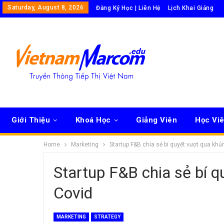
Saturday, August 8, 2026
Đăng Ký Học | Liên Hệ
Lịch Khai Giảng
Giới Thiệu
Khoá Học
Giảng Viên
Học Vi
Home
Marketing
Startup F&B chia sẻ bí quyết vượt qua kh
Startup F&B chia sẻ bí 
Covid
MARKETING
STRATEGY