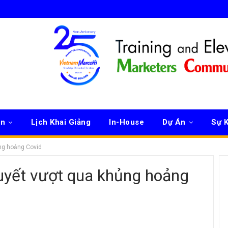
ên
Lịch Khai Giảng
In-House
Dự Án
Sự K
ủng hoảng Covid
quyết vượt qua khủng hoảng