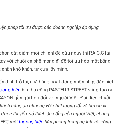
biện pháp tối ưu được các doanh nghiệp áp dụng.
họn cắt giảm mọi chi phí để cứu nguy thì P.A.C.C lại
ắt tay với chuỗi cà phê mang đi để tối ưu hóa mặt bằng
t phần khó khăn, tự cứu lấy mình.
 ổn định trở lại, nhà hàng hoạt động nhộn nhịp, đặc biệt
ương hiệu
bia thủ công PASTEUR STREET sáng tạo ra
AYON gần gũi hơn đối với người Việt. Đại diện chuỗi
khách hàng ưa chuộng với chất lượng tốt và hương vị
được thị yếu, sở thích ăn uống của người Việt, chúng
REET, một
thương hiệu
tiên phong trong ngành với công