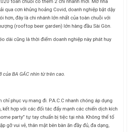
 2020 toàn chuỗi có thêm 2 chi nhánh mới. Mở nhà
Tác giả Trần Tuệ Tri ra mắt sách “Giấc
mơ hóa Rồng Xanh – Thương…
rải qua cơn khủng hoảng Covid, doanh nghiệp bật dậy
i hơn, đây là chi nhánh lớn nhất của toàn chuỗi với
thượng (rooftop beer garden) lớn hàng đầu Sài Gòn.
Nâng Tầm Thương Hiệu Nông Sản: Khóa
Học Xây dựng chiến lược Thương…
kéo dài cũng là thời điểm doanh nghiệp này phát huy
Hội nghị Thương hiệu 2025: Di sản & Tầm
nhìn
8 của BA GÁC nhìn từ trên cao.
70 năm NLU – dấu ấn Nhân hiệu, định vị
mới Nông Đạo học, vươn tới…
 chỉ phục vụ mang đi. P.A.C.C nhanh chóng áp dụng
, kết hợp với các đối tác đẩy mạnh các chiến dịch kích
Các nữ CMO nổi bật với các chiến dịch
Marketing tại Việt Nam
me party” tự tay chuẩn bị tiệc tại nhà. Không thể tổ
gặp gỡ vui vẻ, thân mật bên bàn ăn đầy đủ, đa dạng,