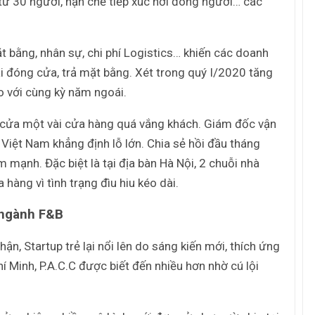
 từ 30 người, hạn chế tiếp xúc nơi đông người… các
ặt bằng, nhân sự, chi phí Logistics… khiến các doanh
 đóng cửa, trả mặt bằng. Xét trong quý I/2020 tăng
o với cùng kỳ năm ngoái.
 cửa một vài cửa hàng quá vắng khách. Giám đốc vận
Việt Nam khẳng định lỗ lớn. Chia sẻ hồi đầu tháng
mạnh. Đặc biệt là tại địa bàn Hà Nội, 2 chuỗi nhà
àng vì tình trạng đìu hiu kéo dài.
 ngành F&B
ận, Startup trẻ lại nổi lên do sáng kiến mới, thích ứng
í Minh, P.A.C.C được biết đến nhiều hơn nhờ cú lội