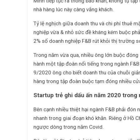
Minh tiếp tục ra thông báo khẩn, không tụ tập
nhà hàng lúc này càng vắng khách.
Tỷ lệ nghịch giữa doanh thu và chi phí thuê m
nghiệp vừa & nhỏ sức đề kháng kém buộc phải
2% số doanh nghiệp F&B rút khỏi thị trường s
Trong năm vừa qua, nhiều ông lớn buộc đóng
hành một tập đoàn nổi tiếng trong ngành F&B 
9/2020 ông cho biết doanh thu của chuỗi giảm 
hàng trong tập đoàn buộc tạm đóng nhiều cửa h
Startup trẻ ghi dấu ấn năm 2020 trong
Bên cạnh nhiều thiệt hại ngành F&B phải đón nh
nhanh trong giai đoạn khó khăn. Riêng ở Hồ Ch
ngược dòng trong năm Covid.