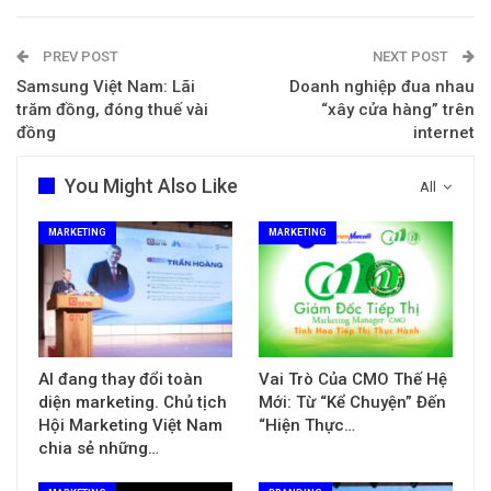
PREV POST
NEXT POST
Samsung Việt Nam: Lãi
Doanh nghiệp đua nhau
trăm đồng, đóng thuế vài
“xây cửa hàng” trên
đồng
internet
You Might Also Like
All
MARKETING
MARKETING
AI đang thay đổi toàn
Vai Trò Của CMO Thế Hệ
diện marketing. Chủ tịch
Mới: Từ “Kể Chuyện” Đến
Hội Marketing Việt Nam
“Hiện Thực…
chia sẻ những…