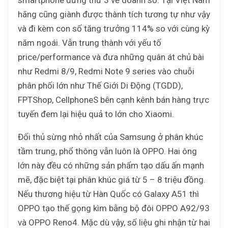
smartphone đứng thứ 3 về doanh số. Tại Việt Nam
hãng cũng giành được thành tích tương tự như vậy
và đi kèm con số tăng trưởng 114% so với cùng kỳ
năm ngoái. Vẫn trung thành với yếu tố
price/performance và đưa những quân át chủ bài
như Redmi 8/9, Redmi Note 9 series vào chuỗi
phân phối lớn như Thế Giới Di Động (TGDD),
FPTShop, CellphoneS bên cạnh kênh bán hàng trực
tuyến đem lại hiệu quả to lớn cho Xiaomi.
Đối thủ sừng nhỏ nhất của Samsung ở phân khúc
tầm trung, phổ thông vẫn luôn là OPPO. Hai ông
lớn này đều có những sản phẩm tạo dấu ấn mạnh
mẽ, đặc biệt tại phân khúc giá từ 5 – 8 triệu đồng.
Nếu thương hiệu từ Hàn Quốc có Galaxy A51 thì
OPPO tạo thế gọng kìm bằng bộ đôi OPPO A92/93
và OPPO Reno4. Mặc dù vậy, số liệu ghi nhận từ hai