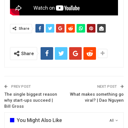
Share
Share
PREV POST
NEXT POST
The single biggest reason
What makes something go
why start-ups succeed |
viral? | Dao Nguyen
Bill Gross
You Might Also Like
All