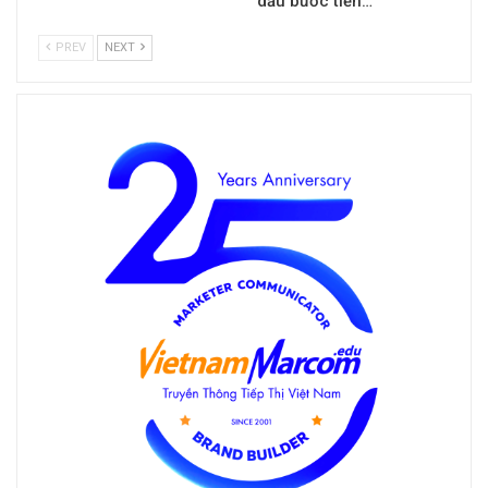
dấu bước tiến…
PREV
NEXT