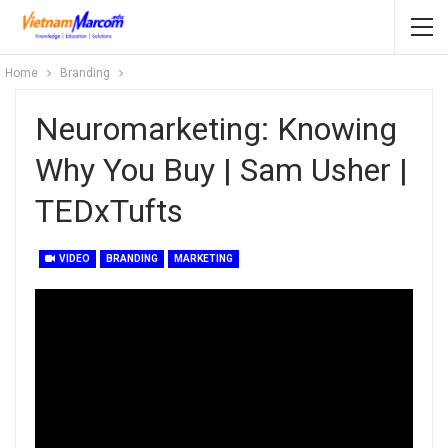
Home
Branding
Neuromarketing: Knowing
Why You Buy | Sam Usher |
TEDxTufts
VIDEO
BRANDING
MARKETING