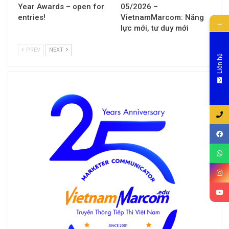
Year Awards – open for
05/2026 –
entries!
VietnamMarcom: Năng
→
lực mới, tư duy mới
PREV
NEXT
Liên hệ