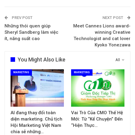
PREV POST
NEXT POST
Những thói quen giúp
Meet Cannes Lions award-
Sheryl Sandberg làm việc
winning Creative
ít, năng suất cao
Technologist and cat lover
Kyoko Yonezawa
You Might Also Like
All
MARKETING
MARKETING
AI đang thay đổi toàn
Vai Trò Của CMO Thế Hệ
diện marketing. Chủ tịch
Mới: Từ “Kể Chuyện” Đến
Hội Marketing Việt Nam
“Hiện Thực…
chia sẻ những…