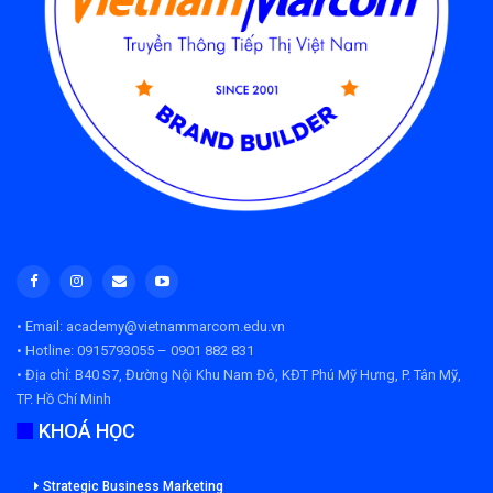
• Email: academy@vietnammarcom.edu.vn
• Hotline: 0915793055 – 0901 882 831
• Địa chỉ:
B40 S7, Đường Nội Khu Nam Đô, KĐT Phú Mỹ Hưng, P. Tân Mỹ,
TP. Hồ Chí Minh
KHOÁ HỌC
Strategic Business Marketing