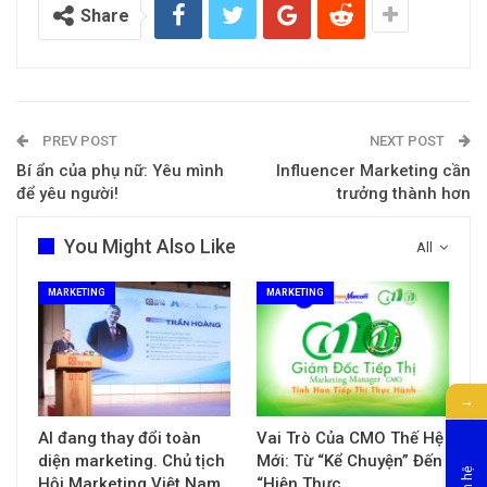
Share
PREV POST
NEXT POST
Bí ẩn của phụ nữ: Yêu mình
Influencer Marketing cần
để yêu người!
trưởng thành hơn
You Might Also Like
All
MARKETING
MARKETING
→
AI đang thay đổi toàn
Vai Trò Của CMO Thế Hệ
diện marketing. Chủ tịch
Mới: Từ “Kể Chuyện” Đến
Hội Marketing Việt Nam
“Hiện Thực…