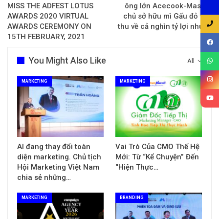
MISS THE ADFEST LOTUS
ông lớn Acecook-Masan,
AWARDS 2020 VIRTUAL
chủ sở hữu mì Gấu đỏ vẫn
AWARDS CEREMONY ON
thu về cả nghìn tỷ lợi nhuận
15TH FEBRUARY, 2021
You Might Also Like
All
MARKETING
MARKETING
AI đang thay đổi toàn
Vai Trò Của CMO Thế Hệ
diện marketing. Chủ tịch
Mới: Từ “Kể Chuyện” Đến
Hội Marketing Việt Nam
“Hiện Thực…
chia sẻ những…
MARKETING
BRANDING