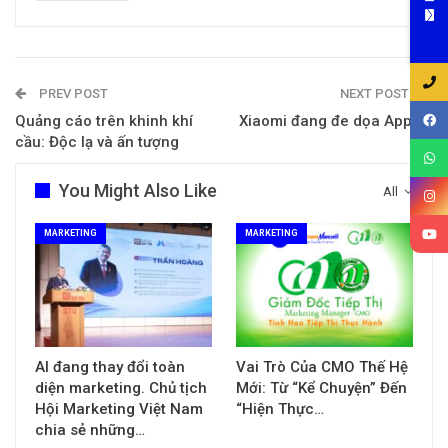
PREV POST
NEXT POST
Quảng cáo trên khinh khí
Xiaomi đang đe dọa Apple?
cầu: Độc lạ và ấn tượng
You Might Also Like
All
MARKETING
MARKETING
AI đang thay đổi toàn
Vai Trò Của CMO Thế Hệ
diện marketing. Chủ tịch
Mới: Từ “Kể Chuyện” Đến
Hội Marketing Việt Nam
“Hiện Thực…
chia sẻ những…