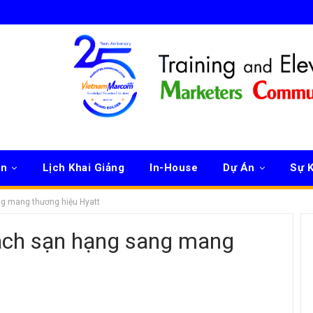
ên
Lịch Khai Giảng
In-House
Dự Án
Sự K
ng mang thương hiệu Hyatt
hách sạn hạng sang mang