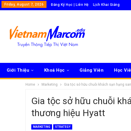
Friday, August 7, 2026
Đăng Ký Học | Liên Hệ
Lịch Khai Giảng
Giới Thiệu
Khoá Học
Giảng Viên
Học Vi
Home
Marketing
Gia tộc sở hữu chuỗi khách sạn hạng sa
Gia tộc sở hữu chuỗi k
thương hiệu Hyatt
MARKETING
STRATEGY