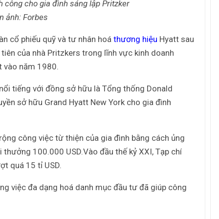
Tác giả Trần Tuệ Tri ra mắt sách “Giấc
h công cho gia đình sáng lập Pritzker
mơ hóa Rồng Xanh – Thương…
n ảnh: Forbes
àn cổ phiếu quỹ và tư nhân hoá
thương hiệu
Hyatt sau
Nâng Tầm Thương Hiệu Nông Sản: Khóa
 tiên của nhà Pritzkers trong lĩnh vực kinh doanh
Học Xây dựng chiến lược Thương…
tt vào năm 1980.
nổi tiếng với đồng sở hữu là Tổng thống Donald
Hội nghị Thương hiệu 2025: Di sản & Tầm
nhìn
uyền sở hữu Grand Hyatt New York cho gia đình
70 năm NLU – dấu ấn Nhân hiệu, định vị
ộng công việc từ thiện của gia đình bằng cách ủng
mới Nông Đạo học, vươn tới…
iải thưởng 100.000 USD.Vào đầu thế kỷ XXI, Tạp chí
ợt quá 15 tỉ USD.
Các nữ CMO nổi bật với các chiến dịch
ùng việc đa dạng hoá danh mục đầu tư đã giúp công
Marketing tại Việt Nam