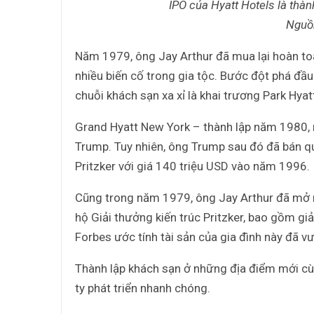
IPO của Hyatt Hotels là thàn
Nguồ
Năm 1979, ông Jay Arthur đã mua lại hoàn to
nhiều biến cố trong gia tộc. Bước đột phá đầu
chuỗi khách sạn xa xỉ là khai trương Park Hya
Grand Hyatt New York – thành lập năm 1980, 
Trump. Tuy nhiên, ông Trump sau đó đã bán q
Pritzker với giá 140 triệu USD vào năm 1996.
Cũng trong năm 1979, ông Jay Arthur đã mở r
hộ Giải thưởng kiến trúc Pritzker, bao gồm g
Forbes ước tính tài sản của gia đình này đã vư
Thành lập khách sạn ở những địa điểm mới c
ty phát triển nhanh chóng.