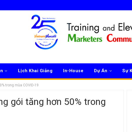
ên
Lịch Khai Giảng
In-House
Dự Án
Sự K
50% trong mùa COVID-19
g gói tăng hơn 50% trong