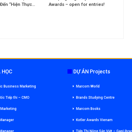
 Đến “Hiện Thực…
Awards – open for entries!
 HỌC
DỰ ÁN Projects
ic Business Marketing
Marcom World
ốc Tiếp thi – CMO
Brands Studying Centre
l Marketing
Marcom Books
 Manager
Kotler Awards Vienam
 Manager
Tiếp Thị Nông Sản Việt – GapLibra