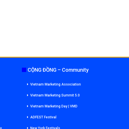
CỘNG ĐỒNG – Community
Vietnam Marketing Association
Vietnam Marketing Summit 5.0
Vietnam Marketing Day | VMD
ADFEST Festival
ry
New York Festivals