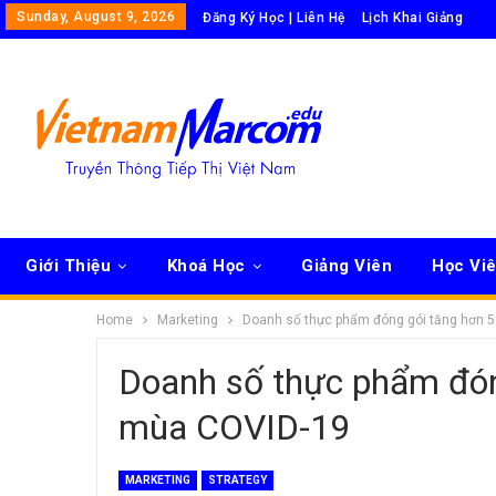
Sunday, August 9, 2026
Đăng Ký Học | Liên Hệ
Lịch Khai Giảng
Giới Thiệu
Khoá Học
Giảng Viên
Học Vi
Home
Marketing
Doanh số thực phẩm đóng gói tăng hơn 
Doanh số thực phẩm đón
mùa COVID-19
MARKETING
STRATEGY