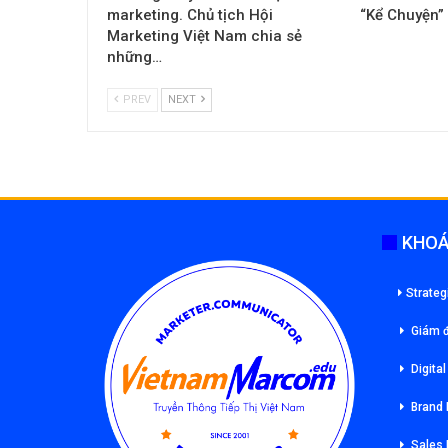
marketing. Chủ tịch Hội
“Kể Chuyện”
Marketing Việt Nam chia sẻ
những…
PREV
NEXT
KHOÁ
Strateg
Giám đ
Digita
Brand
Sales