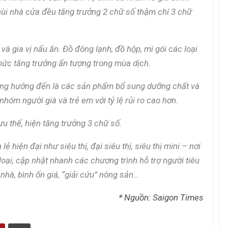
Tác giả Trần Tuệ Tri ra mắt sách “Giấc
ùi nhà cửa đều tăng trưởng 2 chữ số thậm chí 3 chữ
mơ hóa Rồng Xanh – Thương…
à gia vị nấu ăn. Đồ đông lạnh, đồ hộp, mì gói các loại
Nâng Tầm Thương Hiệu Nông Sản: Khóa
Học Xây dựng chiến lược Thương…
mức tăng trưởng ấn tượng trong mùa dịch.
ng hướng đến là các sản phẩm bổ sung dưỡng chất và
Hội nghị Thương hiệu 2025: Di sản & Tầm
hóm người già và trẻ em với tỷ lệ rủi ro cao hơn.
nhìn
 thế, hiện tăng trưởng 3 chữ số.
70 năm NLU – dấu ấn Nhân hiệu, định vị
 hiện đại như siêu thị, đại siêu thị, siêu thị mini – nơi
mới Nông Đạo học, vươn tới…
ại, cập nhật nhanh các chương trình hỗ trợ người tiêu
nhà, bình ổn giá, “giải cứu” nông sản…
Các nữ CMO nổi bật với các chiến dịch
* Nguồn: Saigon Times
Marketing tại Việt Nam