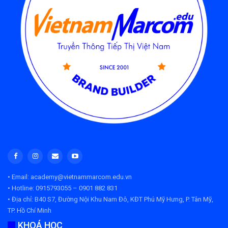
• Email: academy@vietnammarcom.edu.vn
• Hotline: 0915793055 – 0901 882 831
• Địa chỉ:
B40 S7, Đường Nội Khu Nam Đô, KĐT Phú Mỹ Hưng, P. Tân Mỹ,
TP. Hồ Chí Minh
KHOÁ HỌC