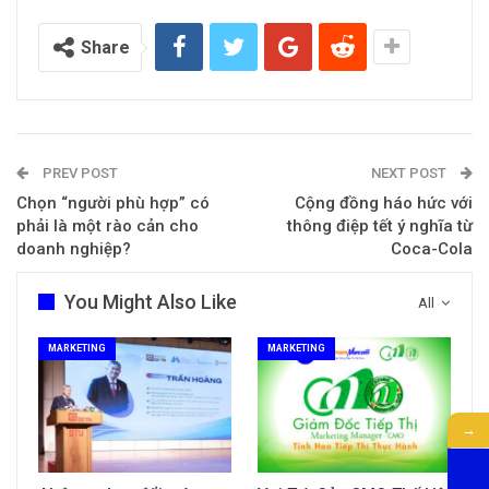
Share
PREV POST
NEXT POST
Chọn “người phù hợp” có
Cộng đồng háo hức với
phải là một rào cản cho
thông điệp tết ý nghĩa từ
doanh nghiệp?
Coca-Cola
You Might Also Like
All
MARKETING
MARKETING
→