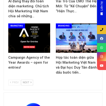
AI đang thay đổi toàn
Vai Trò Của CMO Thế Hệ
Liên hệ
diện marketing. Chủ tịch
Mới: Từ “Kể Chuyện” Đến
Hội Marketing Việt Nam
“Hiện Thực…
chia sẻ những…
MARKETING
BRANDING
Campaign Agency of the
Hợp tác toàn diện giữa
Year Awards – open for
Hội Marketing Việt Nam
entries!
và Đại học Duy Tân đánh
dấu bước tiến…
PREV
NEXT