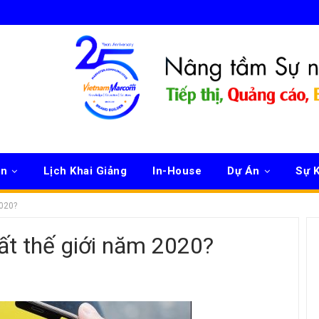
ên
Lịch Khai Giảng
In-House
Dự Án
Sự K
2020?
ất thế giới năm 2020?