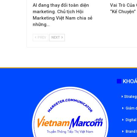
AI đang thay đổi toàn diện
Vai Trò Của
marketing. Chủ tịch Hội
“Kể Chuyện”
Marketing Việt Nam chia sẻ
những…
PREV
NEXT
KHOÁ
Strateg
Giám đ
Digita
Brand