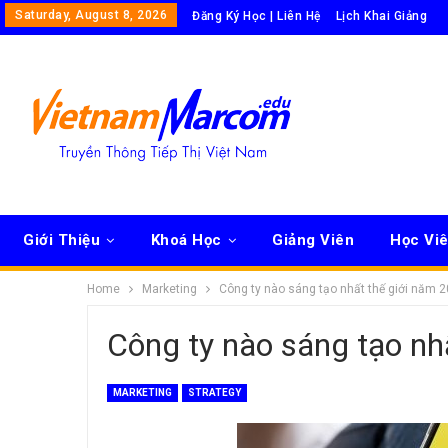
Saturday, August 8, 2026
Đăng Ký Học | Liên Hệ
Lịch Khai Giảng
Giới Thiệu
Khoá Học
Giảng Viên
Học Vi
Home
Marketing
Công ty nào sáng tạo nhất thế giới năm 
Công ty nào sáng tạo nh
MARKETING
STRATEGY