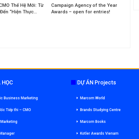
 CMO Thế Hệ Mới: Từ
Campaign Agency of the Year
 Đến “Hiện Thực…
Awards – open for entries!
 HỌC
DỰ ÁN Projects
ic Business Marketing
Marcom World
ốc Tiếp thi – CMO
Brands Studying Centre
l Marketing
Marcom Books
 Manager
Kotler Awards Vienam