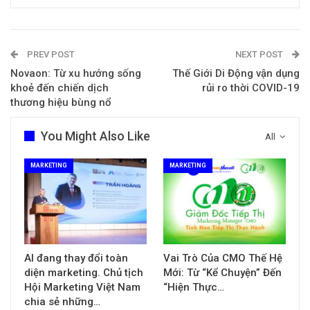
PREV POST
NEXT POST
Novaon: Từ xu hướng sống
Thế Giới Di Động vận dụng
khoẻ đến chiến dịch
rủi ro thời COVID-19
thương hiệu bùng nổ
You Might Also Like
All
MARKETING
MARKETING
AI đang thay đổi toàn
Vai Trò Của CMO Thế Hệ
diện marketing. Chủ tịch
Mới: Từ “Kể Chuyện” Đến
Hội Marketing Việt Nam
“Hiện Thực…
chia sẻ những…