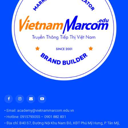
• Email: academy@vietnammarcom.edu.vn
• Hotline: 0915793055 – 0901 882 831
• Địa chỉ:
B40 S7, Đường Nội Khu Nam Đô, KĐT Phú Mỹ Hưng, P. Tân Mỹ,