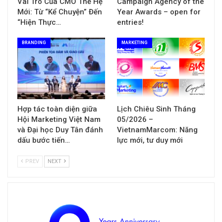
Vai Trò Của CMO Thế Hệ
Campaign Agency of the
Mới: Từ “Kể Chuyện” Đến
Year Awards – open for
“Hiện Thực…
entries!
BRANDING
MARKETING
Hợp tác toàn diện giữa
Lịch Chiêu Sinh Tháng
Hội Marketing Việt Nam
05/2026 –
và Đại học Duy Tân đánh
VietnamMarcom: Năng
dấu bước tiến…
lực mới, tư duy mới
PREV
NEXT