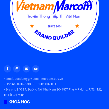
• Email: academy@vietnammarcom.edu.vn
• Hotline: 0915793055 – 0901 882 831
• Địa chỉ:
B40 S7, Đường Nội Khu Nam Đô, KĐT Phú Mỹ Hưng, P. Tân Mỹ,
TP. Hồ Chí Minh
KHOÁ HỌC