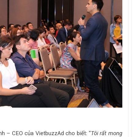
Tác giả Trần Tuệ Tri ra mắt sách “Giấc
mơ hóa Rồng Xanh – Thương…
Nâng Tầm Thương Hiệu Nông Sản: Khóa
Học Xây dựng chiến lược Thương…
Hội nghị Thương hiệu 2025: Di sản & Tầm
nhìn
70 năm NLU – dấu ấn Nhân hiệu, định vị
mới Nông Đạo học, vươn tới…
Các nữ CMO nổi bật với các chiến dịch
Marketing tại Việt Nam
h – CEO của VietbuzzAd cho biết: “
Tôi rất mong