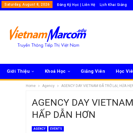
Saturday, August 8, 2026
Đăng Ký Học | Liên Hệ
Lịch Khai Giảng
Giới Thiệu
Khoá Học
Giảng Viên
Học Vi
Home
Agency
AGENCY DAY VIETNAM ĐÃ TRỞ LẠI, HỨA HẸ
AGENCY DAY VIETNAM 
HẤP DẪN HƠN
AGENCY
EVENTS