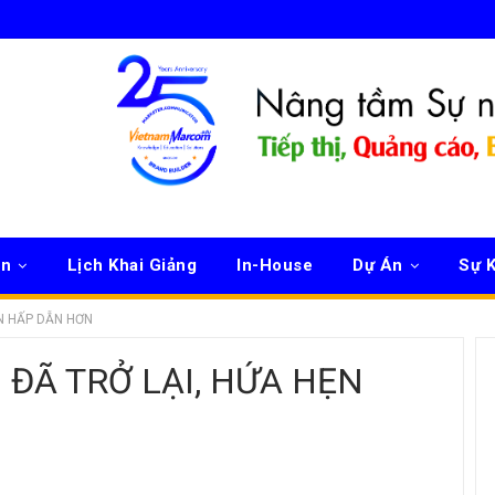
ên
Lịch Khai Giảng
In-House
Dự Án
Sự K
N HẤP DẪN HƠN
ĐÃ TRỞ LẠI, HỨA HẸN