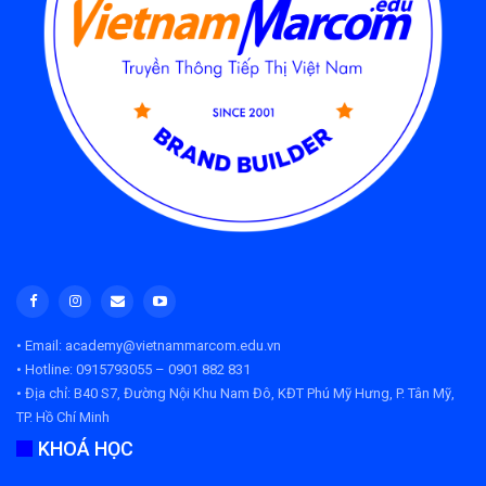
• Email: academy@vietnammarcom.edu.vn
• Hotline: 0915793055 – 0901 882 831
• Địa chỉ:
B40 S7, Đường Nội Khu Nam Đô, KĐT Phú Mỹ Hưng, P. Tân Mỹ,
TP. Hồ Chí Minh
KHOÁ HỌC