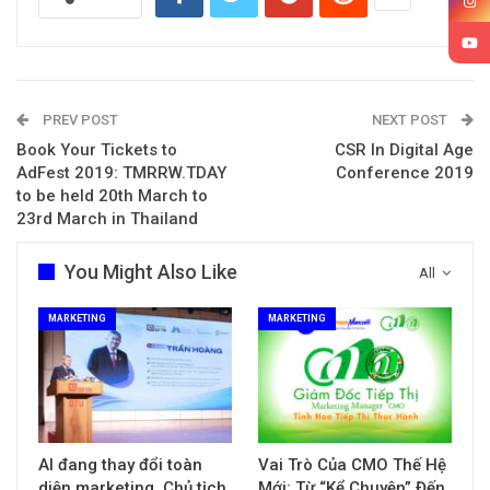
PREV POST
NEXT POST
Book Your Tickets to
CSR In Digital Age
AdFest 2019: TMRRW.TDAY
Conference 2019
to be held 20th March to
23rd March in Thailand
You Might Also Like
All
MARKETING
MARKETING
AI đang thay đổi toàn
Vai Trò Của CMO Thế Hệ
diện marketing. Chủ tịch
Mới: Từ “Kể Chuyện” Đến