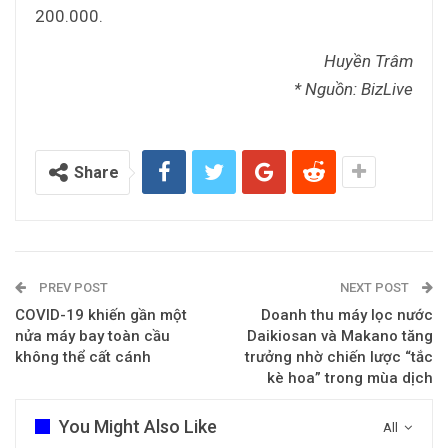
200.000.
Huyền Trâm
* Nguồn: BizLive
Share
PREV POST
NEXT POST
COVID-19 khiến gần một
Doanh thu máy lọc nước
nửa máy bay toàn cầu
Daikiosan và Makano tăng
không thể cất cánh
trưởng nhờ chiến lược “tắc
kè hoa” trong mùa dịch
You Might Also Like
All