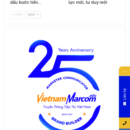
dấu bước tiến…
lực mới, tư duy mới
PREV
NEXT
→
Liên hệ