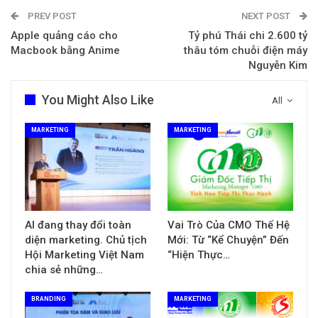
PREV POST
NEXT POST
Apple quảng cáo cho
Tỷ phú Thái chi 2.600 tỷ
Macbook bằng Anime
thâu tóm chuỗi điện máy
Nguyễn Kim
You Might Also Like
All
MARKETING
MARKETING
AI đang thay đổi toàn
Vai Trò Của CMO Thế Hệ
diện marketing. Chủ tịch
Mới: Từ “Kể Chuyện” Đến
Hội Marketing Việt Nam
“Hiện Thực…
chia sẻ những…
BRANDING
MARKETING