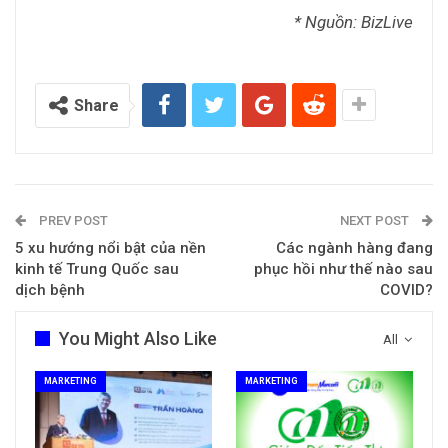
* Nguồn: BizLive
Share
PREV POST
NEXT POST
5 xu hướng nổi bật của nền
Các ngành hàng đang
kinh tế Trung Quốc sau
phục hồi như thế nào sau
dịch bệnh
COVID?
You Might Also Like
All
MARKETING
MARKETING