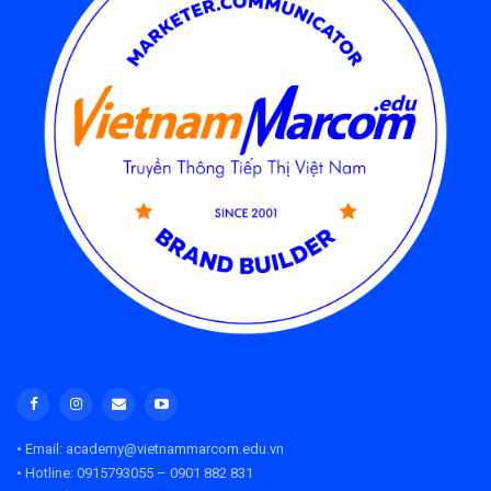
• Email: academy@vietnammarcom.edu.vn
• Hotline: 0915793055 – 0901 882 831