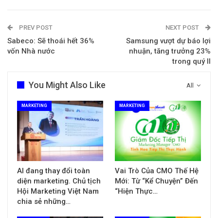
PREV POST
NEXT POST
Sabeco: Sẽ thoái hết 36%
Samsung vượt dự báo lợi
vốn Nhà nước
nhuận, tăng trưởng 23%
trong quý II
You Might Also Like
All
MARKETING
MARKETING
AI đang thay đổi toàn
Vai Trò Của CMO Thế Hệ
diện marketing. Chủ tịch
Mới: Từ “Kể Chuyện” Đến
Hội Marketing Việt Nam
“Hiện Thực…
chia sẻ những…