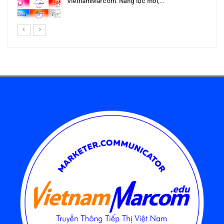
VietnamMarcom: Năng lực mới,…