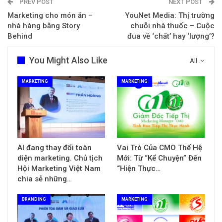
PREV POST
NEXT POST
Marketing cho món ăn –
YouNet Media: Thị trường
nhà hàng bằng Story
chuỗi nhà thuốc – Cuộc
Behind
đua về ‘chất’ hay ‘lượng’?
You Might Also Like
All
MARKETING
MARKETING
AI đang thay đổi toàn
Vai Trò Của CMO Thế Hệ
diện marketing. Chủ tịch
Mới: Từ “Kể Chuyện” Đến
Hội Marketing Việt Nam
“Hiện Thực…
chia sẻ những…
BRANDING
MARKETING