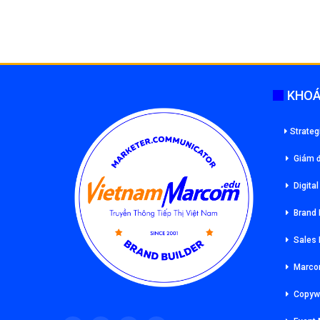
KHOÁ
Strateg
Giám đ
Digita
Brand
Sales
Marco
Copywr