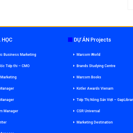
 HỌC
DỰ ÁN Projects
ic Business Marketing
Marcom World
ốc Tiếp thi – CMO
Brands Studying Centre
l Marketing
Marcom Books
 Manager
Kotler Awards Vienam
 Manager
Tiếp Thị Nông Sản Việt – GapLibra
m Manager
CSR Universal
iter
Marketing Destination