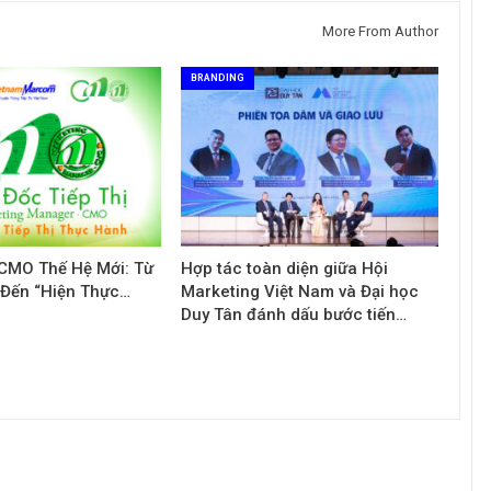
Tác giả Trần Tuệ Tri ra mắt sách “Giấc
mơ hóa Rồng Xanh – Thương…
More From Author
BRANDING
Nâng Tầm Thương Hiệu Nông Sản: Khóa
Học Xây dựng chiến lược Thương…
Hội nghị Thương hiệu 2025: Di sản & Tầm
nhìn
 CMO Thế Hệ Mới: Từ
Hợp tác toàn diện giữa Hội
 Đến “Hiện Thực…
Marketing Việt Nam và Đại học
70 năm NLU – dấu ấn Nhân hiệu, định vị
Duy Tân đánh dấu bước tiến…
mới Nông Đạo học, vươn tới…
Các nữ CMO nổi bật với các chiến dịch
Marketing tại Việt Nam