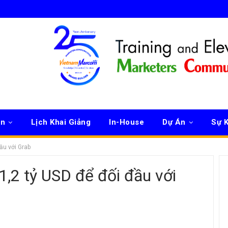
ên
Lịch Khai Giảng
In-House
Dự Án
Sự K
ầu với Grab
,2 tỷ USD để đối đầu với