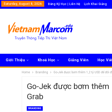
Saturday, August 8, 2026
Đăng Ký Học | Liên Hệ
Lịch Khai Giảng
Giới Thiệu
Khoá Học
Giảng Viên
Học Vi
Home
Branding
Go-Jek được bơm thêm 1,2 tỷ USD để đối đ
Go-Jek được bơm thêm 1
Grab
BRANDING