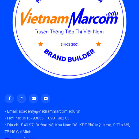
• Email: academy@vietnammarcom.edu.vn
• Hotline: 0915793055 – 0901 882 831
• Địa chỉ:
B40 S7, Đường Nội Khu Nam Đô, KĐT Phú Mỹ Hưng, P. Tân Mỹ,
TP. Hồ Chí Minh