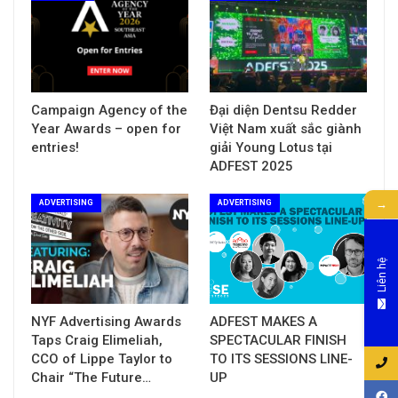
Campaign Agency of the
Đại diện Dentsu Redder
Year Awards – open for
Việt Nam xuất sắc giành
entries!
giải Young Lotus tại
ADFEST 2025
→
ADVERTISING
ADVERTISING
Liên hệ
NYF Advertising Awards
ADFEST MAKES A
Taps Craig Elimeliah,
SPECTACULAR FINISH
CCO of Lippe Taylor to
TO ITS SESSIONS LINE-
Chair “The Future…
UP