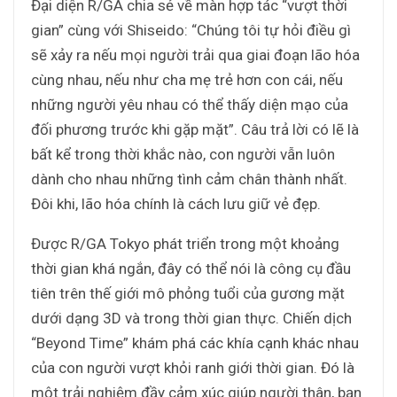
Đại diện R/GA chia sẻ về màn hợp tác “vượt thời
gian” cùng với Shiseido: “Chúng tôi tự hỏi điều gì
sẽ xảy ra nếu mọi người trải qua giai đoạn lão hóa
cùng nhau, nếu như cha mẹ trẻ hơn con cái, nếu
những người yêu nhau có thể thấy diện mạo của
đối phương trước khi gặp mặt”. Câu trả lời có lẽ là
bất kể trong thời khắc nào, con người vẫn luôn
dành cho nhau những tình cảm chân thành nhất.
Đôi khi, lão hóa chính là cách lưu giữ vẻ đẹp.
Được R/GA Tokyo phát triển trong một khoảng
thời gian khá ngắn, đây có thể nói là công cụ đầu
tiên trên thế giới mô phỏng tuổi của gương mặt
dưới dạng 3D và trong thời gian thực. Chiến dịch
“Beyond Time” khám phá các khía cạnh khác nhau
của con người vượt khỏi ranh giới thời gian. Đó là
một trải nghiệm đầy cảm xúc giúp người thân, bạn