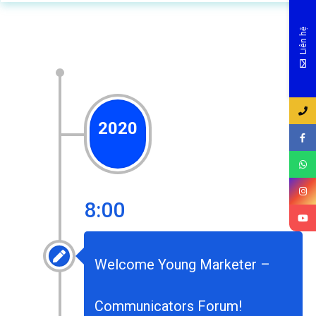
Liên hệ
2020
8:00
Welcome Young Marketer –
Communicators Forum!